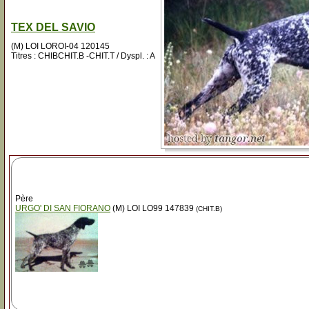
TEX DEL SAVIO
(M) LOI LOROI-04 120145
Titres : CHIBCHIT.B -CHIT.T / Dyspl. : A
Père
URGO' DI SAN FIORANO
(M) LOI LO99 147839
(CHIT.B)