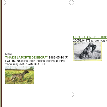
LIRO DU FOND DES BR
25051/04473
(CHAMPION -C
Mère
TINA DE LA PORTE DE BECRAY
1982-05-10 (F)
LOF 45270
(CHCS -CHIB -CHQFS -CHCPS -CHCPC -
- MAR.PAN.BLA.TFT
TRCHLU.B)