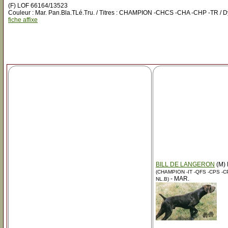
(F) LOF 66164/13523
Couleur : Mar. Pan.Bla.TLé.Tru. / Titres : CHAMPION -CHCS -CHA -CHP -TR / Dy
fiche affixe
BILL DE LANGERON
(M) 
(CHAMPION -IT -QFS -CPS -C
- MAR.
NL.B)