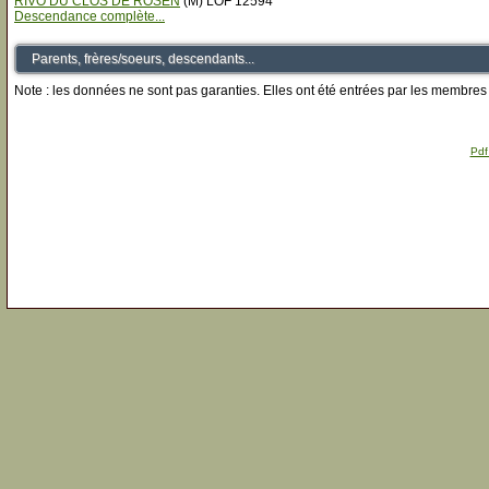
RIVO DU CLOS DE ROSEN
(M) LOF 12594
Descendance complète...
Parents, frères/soeurs, descendants...
Note : les données ne sont pas garanties. Elles ont été entrées par les membres 
Pdf