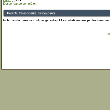
LADY
(F) LOF
Descendance complète...
Parents, frères/soeurs, descendants...
Note : les données ne sont pas garanties. Elles ont été entrées par les membres 
Pdf