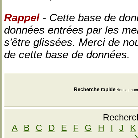
Rappel
- Cette base de donn
données entrées par les me
s'être glissées. Merci de no
de cette base de données.
Recherche rapide
Nom ou num
Recherch
A
B
C
D
E
F
G
H
I
J
K