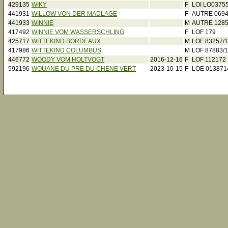
429135
WIKY
F
LOI LO0375
441931
WILLOW VON DER MADLAGE
F
AUTRE 0694
441933
WINNIE
M
AUTRE 1285
417492
WINNIE VOM WASSERSCHLING
F
LOF 179
425717
WITTEKIND BORDEAUX
M
LOF 83257/
417986
WITTEKIND COLUMBUS
M
LOF 87883/
446772
WOODY VOM HOLTVOGT
2016-12-16
F
LOF 112172
592196
WOUANE DU PRE DU CHENE VERT
2023-10-15
F
LOE 013871