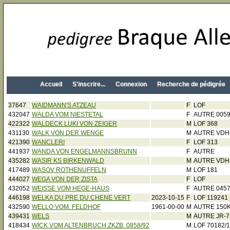
Accueil
S'inscrire...
Connexion
Recherche de pédigrée
37647
WAIDMANN'S ATZEAU
F
LOF
432047
WALDA VOM NIESTETAL
F
AUTRE 005
422322
WALDECK LUKI VON ZEIGER
M
LOF 368
431130
WALK VON DER WENGE
M
AUTRE VDH-
421390
WANCLERI
F
LOF 313
441937
WANDA VON ENGELMANNSBRUNN
F
AUTRE
435282
WASIR KS BIRKENWALD
M
AUTRE VDH-
417489
WASOV ROTHENUFFELN
M
LOF 181
444027
WEGA VON DER ZISTA
F
LOF
432052
WEISSE VOM HEGE-HAUS
F
AUTRE 045
446198
WELKA DU PRE DU CHENE VERT
2023-10-15
F
LOF 119241
432590
WELLO VOM. FELDHOF
1961-00-00
M
AUTRE 150
439431
WELS
M
AUTRE JR-
418434
WICK VOM ALTENBRUCH ZKZB. 0858/92
M
LOF 70182/