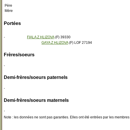
Père
Mère
Portées
-
FIALA Z HLIZOVA
(F) 39330
GAYA Z HLIZOVA
(F) LOF 27194
Frères/soeurs
-
Demi-frères/soeurs paternels
-
Demi-frères/soeurs maternels
-
Note : les données ne sont pas garanties. Elles ont été entrées par les membres 