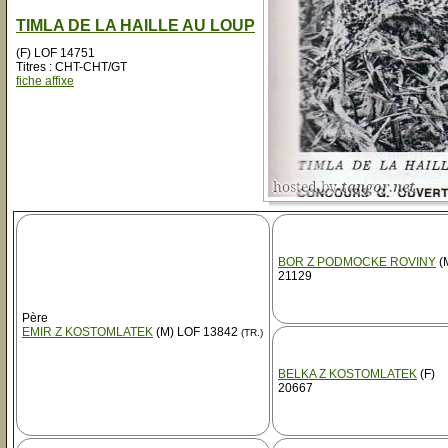
TIMLA DE LA HAILLE AU LOUP
(F) LOF 14751
Titres : CHT-CHT/GT
fiche affixe
BOR Z PODMOCKE ROVINY
(
21129
Père
EMIR Z KOSTOMLATEK
(M) LOF 13842
(TR.)
BELKA Z KOSTOMLATEK
(F)
20667