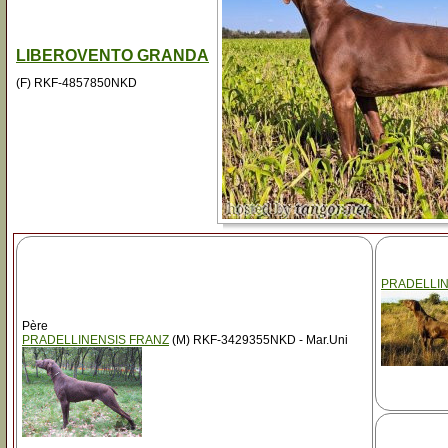
LIBEROVENTO GRANDA
(F) RKF-4857850NKD
PRADELLIN
Père
PRADELLINENSIS FRANZ
(M) RKF-3429355NKD - Mar.Uni