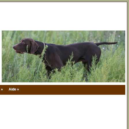
 »
Aide »