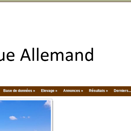
Base de données »
Elevage »
Annonces »
Résultats »
Derniers...