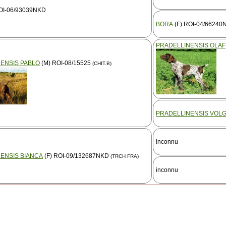
OI-06/93039NKD
BORA
(F) ROI-04/66240
PRADELLINENSIS OLAF
ENSIS PABLO
(M) ROI-08/15525
(CHIT.B)
PRADELLINENSIS VOL
inconnu
ENSIS BIANCA
(F) ROI-09/132687NKD
(TRCH FRA)
inconnu