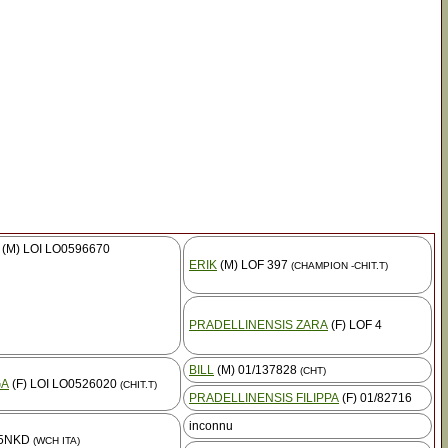
(M) LOI LO0596670
ERIK
(M) LOF 397
(CHAMPION -CHIT.T)
PRADELLINENSIS ZARA
(F) LOF 4
BILL
(M) 01/137828
(CHT)
GA
(F) LOI LO0526020
(CHIT.T)
PRADELLINENSIS FILIPPA
(F) 01/82716
inconnu
85NKD
(WCH ITA)