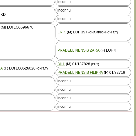
inconnu
inconnu
NKD
inconnu
(M) LOI LO0596670
ERIK
(M) LOF 397
(CHAMPION -CHIT.T)
PRADELLINENSIS ZARA
(F) LOF 4
BILL
(M) 01/137828
(CHT)
GA
(F) LOI LO0526020
(CHIT.T)
PRADELLINENSIS FILIPPA
(F) 01/82716
inconnu
inconnu
inconnu
inconnu