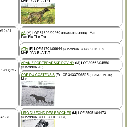
MAR.PAN.BLA.TFT
9/12431
AS
(M) LOF 51603/09269
- Mar.
(CHAMPION -CHIB)
Pan.Bla.TLé.Tru.
ATIA
(F) LOF 51701/09944
-
(CHAMPION -CHCS -CHIB -TR)
MAR.PAN.BLA.TLT
ARAN Z PODEBRADSKE ROVINY
(M) LOF 30562/04550
(CHAMPION -TR)
IB -CHQFS -
ODE DU COSTENSIS
(F) LOF 34337/06515
-
(CHAMPION -TR)
Mar.
LIRO DU FOND DES BROCHES
(M) LOF 25051/04473
 45270
(CHAMPION -CH.T. -CHITF -CHGT)