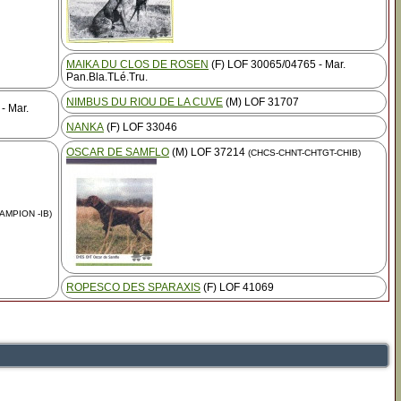
MAIKA DU CLOS DE ROSEN
(F) LOF 30065/04765 - Mar.
Pan.Bla.TLé.Tru.
NIMBUS DU RIOU DE LA CUVE
(M) LOF 31707
- Mar.
NANKA
(F) LOF 33046
OSCAR DE SAMFLO
(M) LOF 37214
(CHCS-CHNT-CHTGT-CHIB)
AMPION -IB)
ROPESCO DES SPARAXIS
(F) LOF 41069