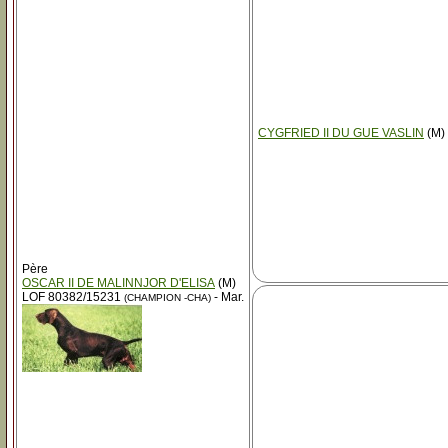
CYGFRIED II DU GUE VASLIN
(M) 
Père
OSCAR II DE MALINNJOR D'ELISA
(M)
LOF 80382/15231
- Mar.
(CHAMPION -CHA)