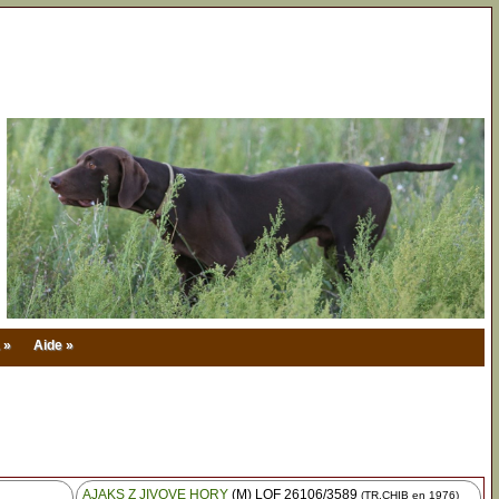
 »
Aide »
AJAKS Z JIVOVE HORY
(M) LOF 26106/3589
(TR.CHIB en 1976)