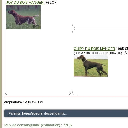
JOY DU BOIS MANGER
(F) LOF
CHIPY DU BOIS MANGER
1985-05
- M
(CHAMPION -CHCS -CHIB -CHA -TR)
Propriétaire : P. BONÇON
Parents, frères/soeurs, descendants...
Taux de consanguinité (estimation) : 7.9 %