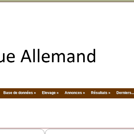
Base de données »
Elevage »
Annonces »
Résultats »
Derniers...