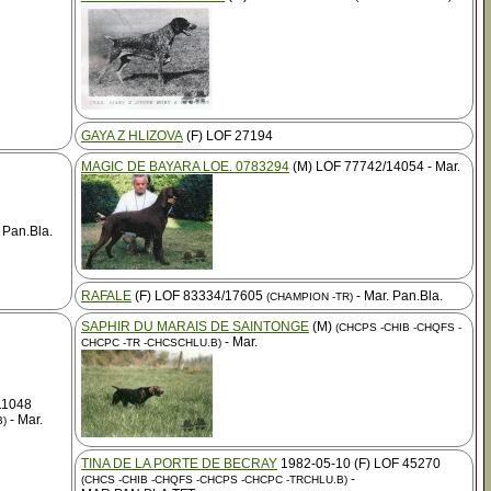
GAYA Z HLIZOVA
(F) LOF 27194
MAGIC DE BAYARA LOE. 0783294
(M) LOF 77742/14054 - Mar.
 Pan.Bla.
RAFALE
(F) LOF 83334/17605
- Mar. Pan.Bla.
(CHAMPION -TR)
SAPHIR DU MARAIS DE SAINTONGE
(M)
(CHCPS -CHIB -CHQFS -
- Mar.
CHCPC -TR -CHCSCHLU.B)
11048
- Mar.
B)
TINA DE LA PORTE DE BECRAY
1982-05-10 (F) LOF 45270
-
(CHCS -CHIB -CHQFS -CHCPS -CHCPC -TRCHLU.B)