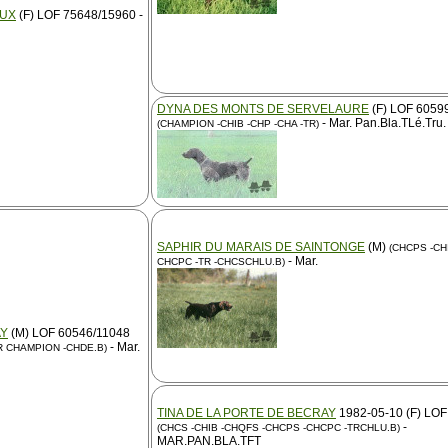
OUX
(F) LOF 75648/15960 -
DYNA DES MONTS DE SERVELAURE
(F) LOF 6059
- Mar. Pan.Bla.TLé.Tru.
(CHAMPION -CHIB -CHP -CHA -TR)
SAPHIR DU MARAIS DE SAINTONGE
(M)
(CHCPS -CH
- Mar.
CHCPC -TR -CHCSCHLU.B)
AY
(M) LOF 60546/11048
- Mar.
TR CHAMPION -CHDE.B)
TINA DE LA PORTE DE BECRAY
1982-05-10 (F) LOF
-
(CHCS -CHIB -CHQFS -CHCPS -CHCPC -TRCHLU.B)
MAR.PAN.BLA.TFT