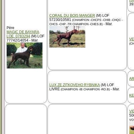
RA
39
CORAIL DU BOIS MANGER
(M) LOF
57230/10581
(CHAMPION -CHCPS -CHIB -CHQC -
- Mar.
CHCS -CHP -TR CHAMPION -CHES.B)
Père
MAGIC DE BAYARA
LOE. 0783294
(M) LOF
VE
77742/14054 - Mar.
(C
AR
LUX ZE ZITKOVEHO RYBNIKA
(M) LOF
LIVRE
- Mar.
(CHAMPION -IB CHAMPION -RO.B)
KE
VI
50
VO