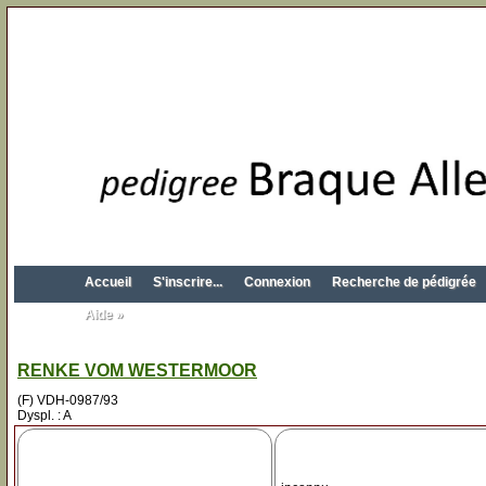
Accueil
S'inscrire...
Connexion
Recherche de pédigrée
Aide »
RENKE VOM WESTERMOOR
(F) VDH-0987/93
Dyspl. : A