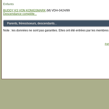
Enfants
BUDDY KS VON KONIGSMARK
(M) VDH-0424/99
Descendance complète...
Parents, frères/soeurs, descendants...
Note : les données ne sont pas garanties. Elles ont été entrées par les membres 
Pdf