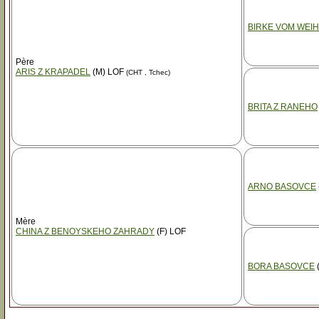
BIRKE VOM WEIH
Père
ARIS Z KRAPADEL
(M) LOF
(CHT , Tchec)
BRITA Z RANEHO
ARNO BASOVCE
Mère
CHINA Z BENOYSKEHO ZAHRADY
(F) LOF
BORA BASOVCE