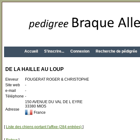
Accueil
S'inscrire...
Connexion
Recherche de pédigrée
DE LA HAILLE AU LOUP
Eleveur
FOUGERAT ROGER & CHRISTOPHE
Site web
-
e-mail
-
Téléphone
-
150 AVENUE DU VAL DE L EYRE
33380 MIOS
Adresse
France
[
Liste des chiens portant l'affixe (284 entrées)
]